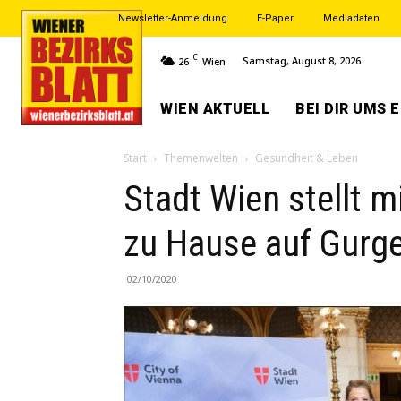
Newsletter-Anmeldung
E-Paper
Mediadaten
C
Samstag, August 8, 2026
26
Wien
WIEN AKTUELL
BEI DIR UMS 
Start
Themenwelten
Gesundheit & Leben
Stadt Wien stellt 
zu Hause auf Gurg
02/10/2020