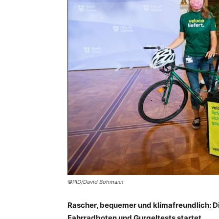
©PID/David Bohmann
Rascher, bequemer und klimafreundlich: D
Fahrradboten und Gurgeltests startet.