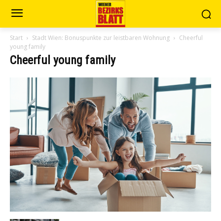
Start
Stadt Wien: Bonuspunkte zur leistbaren Wohnung
Cheerful
young family
Cheerful young family