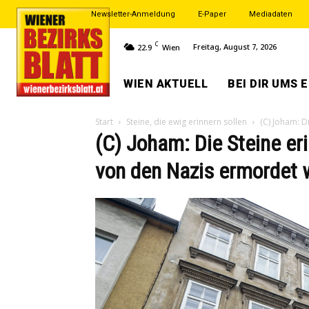
Newsletter-Anmeldung
E-Paper
Mediadaten
C
Freitag, August 7, 2026
22.9
Wien
WIEN AKTUELL
BEI DIR UMS 
Start
Steine, die ewig erinnern sollen
(C) Joham: D
(C) Joham: Die Steine eri
von den Nazis ermordet 