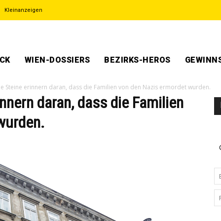
Kleinanzeigen
ECK
WIEN-DOSSIERS
BEZIRKS-HEROS
GEWINNS
ie Steine erinnern daran, dass die Familien von den Nazis ermordet wurden.
nnern daran, dass die Familien
wurden.