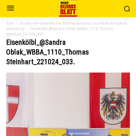
Start
Strahlende Gewinner bei Bezirks Business und Medical Awards
Simmering
Eisenkölbl_@Sandra Oblak_WBBA_1110_Thomas
Steinhart_221024_033.
Eisenkölbl_@Sandra
Oblak_WBBA_1110_Thomas
Steinhart_221024_033.