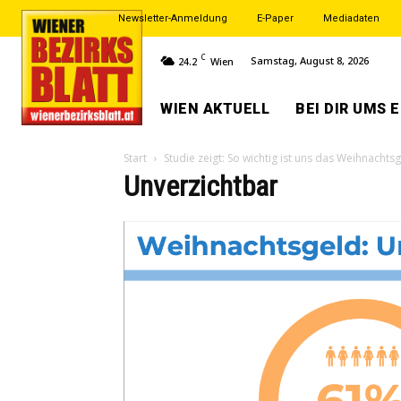
Newsletter-Anmeldung
E-Paper
Mediadaten
C
Samstag, August 8, 2026
24.2
Wien
WIEN AKTUELL
BEI DIR UMS 
Start
Studie zeigt: So wichtig ist uns das Weihnachts
Unverzichtbar