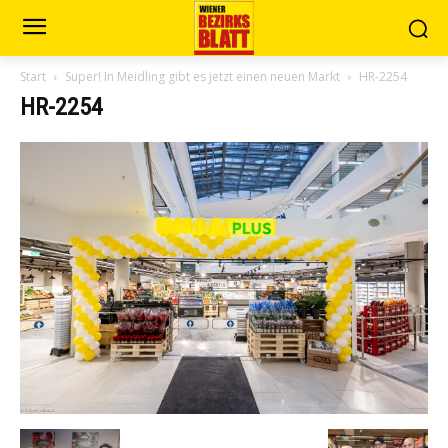
Start
Super! In Meidling gibt es jetzt einen neuen Markt
HR-2254
HR-2254