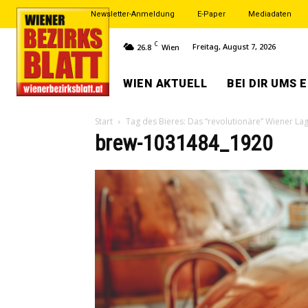
Newsletter-Anmeldung
E-Paper
Mediadaten
C
Freitag, August 7, 2026
26.8
Wien
WIEN AKTUELL
BEI DIR UMS 
Start
Tag des Bieres: Das “revolutionäre” Wiener La
brew-1031484_1920