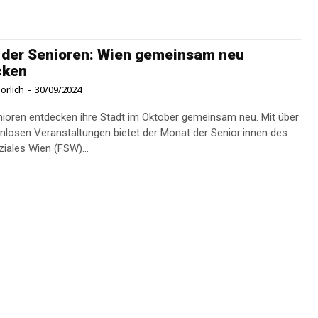
.
der Senioren: Wien gemeinsam neu
cken
örlich
-
30/09/2024
ioren entdecken ihre Stadt im Oktober gemeinsam neu. Mit über
nlosen Veranstaltungen bietet der Monat der Senior:innen des
iales Wien (FSW)...