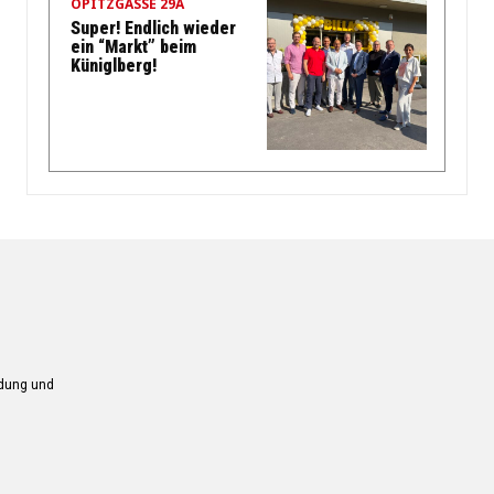
OPITZGASSE 29A
Super! Endlich wieder
ein “Markt” beim
Küniglberg!
ndung und