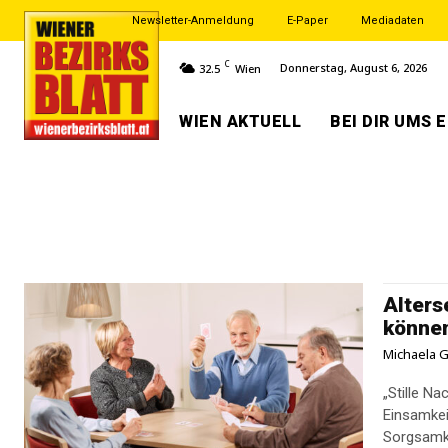
Newsletter-Anmeldung
E-Paper
Mediadaten
C
Donnerstag, August 6, 2026
32.5
Wien
WIEN AKTUELL
BEI DIR UMS 
Alters
könne
Michaela G
„Stille N
Einsamkei
Sorgsamke