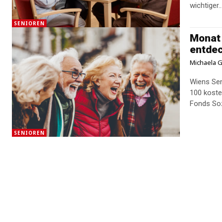
wichtiger..
SENIOREN
Monat 
entde
Michaela G
Wiens Sen
100 koste
Fonds Soz
SENIOREN