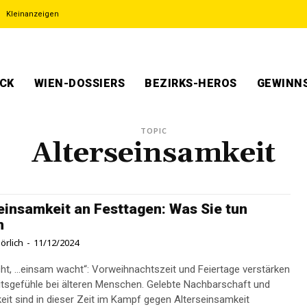
Kleinanzeigen
ECK
WIEN-DOSSIERS
BEZIRKS-HEROS
GEWINNS
TOPIC
Alterseinsamkeit
einsamkeit an Festtagen: Was Sie tun
n
örlich
-
11/12/2024
acht, …einsam wacht“: Vorweihnachtszeit und Feiertage verstärken
tsgefühle bei älteren Menschen. Gelebte Nachbarschaft und
it sind in dieser Zeit im Kampf gegen Alterseinsamkeit