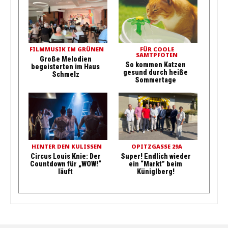
FILMMUSIK IM GRÜNEN
FÜR COOLE
SAMTPFOTEN
Große Melodien
So kommen Katzen
begeisterten im Haus
gesund durch heiße
Schmelz
Sommertage
HINTER DEN KULISSEN
OPITZGASSE 29A
Circus Louis Knie: Der
Super! Endlich wieder
Countdown für „WOW!“
ein “Markt” beim
läuft
Küniglberg!