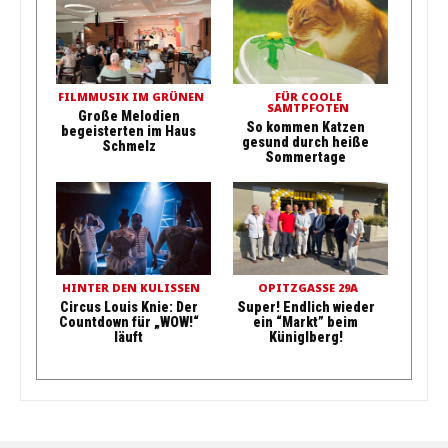
FILMMUSIK IM GRÜNEN
FÜR COOLE
SAMTPFOTEN
Große Melodien
So kommen Katzen
begeisterten im Haus
gesund durch heiße
Schmelz
Sommertage
HINTER DEN KULISSEN
OPITZGASSE 29A
Circus Louis Knie: Der
Super! Endlich wieder
Countdown für „WOW!“
ein “Markt” beim
läuft
Küniglberg!