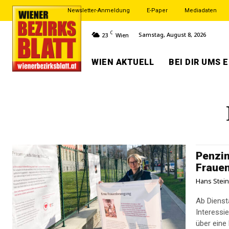
Newsletter-Anmeldung
E-Paper
Mediadaten
C
Samstag, August 8, 2026
23
Wien
WIEN AKTUELL
BEI DIR UMS 
Penzin
Fraue
Hans Stei
Ab Dienst
Interessie
über eine 