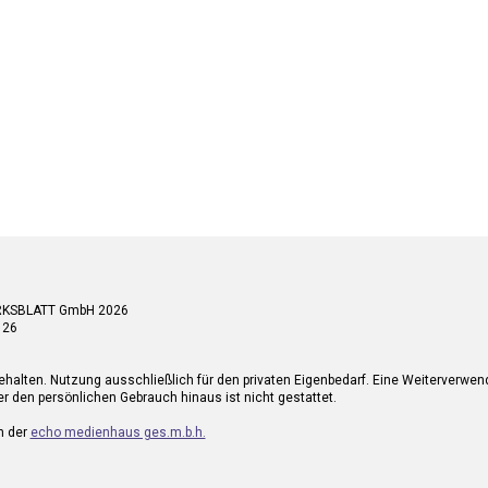
RKSBLATT GmbH 2026
 26
ehalten. Nutzung ausschließlich für den privaten Eigenbedarf. Eine Weiterverwe
r den persönlichen Gebrauch hinaus ist nicht gestattet.
n der
echo medienhaus ges.m.b.h.