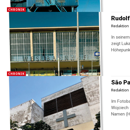
CHRONIK
Rudolf
Redaktion
In seinem
zeigt Luk
Höhepunkt
CHRONIK
São Pa
Redaktion
Im Fotoba
Wojciech 
Namen (Ha