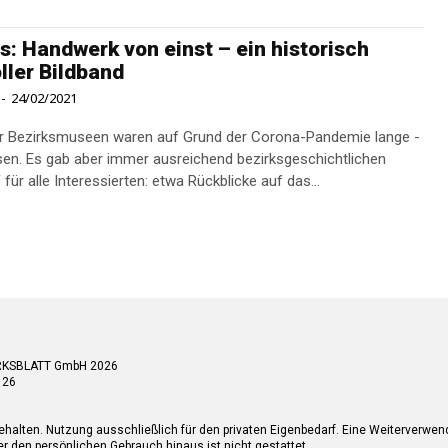
s: Handwerk von einst – ein historisch
ller Bildband
-
24/02/2021
r Bezirksmuseen waren auf Grund der Corona-Pandemie lange ­
en. Es gab aber immer ausreichend bezirksgeschichtlichen
für alle Interessierten: etwa Rückblicke auf das...
RKSBLATT GmbH 2026
 26
ehalten. Nutzung ausschließlich für den privaten Eigenbedarf. Eine Weiterverwe
r den persönlichen Gebrauch hinaus ist nicht gestattet.