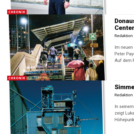
CHRONIK
Donaus
Cente
Redaktion
Im neuen P
Peter Pay
Auf dem Fo
CHRONIK
Simmer
Redaktion
In seinem
zeigt Luk
Höhepunkt