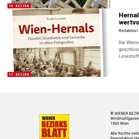
10. BEZIRK
Hernal
wertvo
Redaktion
Die Wiene
geschloss
Lesestoff 
17. BEZIRK
© WIENER BEZI
Windmühlgasse
1060 Wien.
Alle Rechte vorb
Reproduktion übe