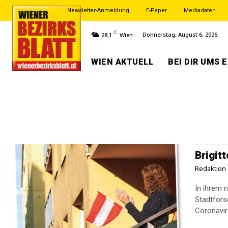
Newsletter-Anmeldung
E-Paper
Mediadaten
C
Donnerstag, August 6, 2026
28.1
Wien
WIEN AKTUELL
BEI DIR UMS 
Brigit
Redaktion
In ihrem n
Stadtfors