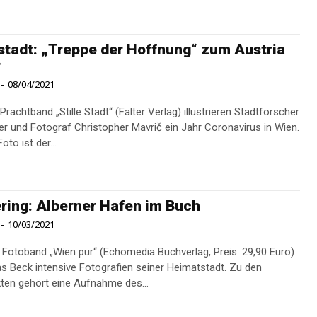
tadt: „Treppe der Hoffnung“ zum Austria
r
-
08/04/2021
rachtband „Stille Stadt“ (Falter Verlag) illustrieren Stadtforscher
er und Fotograf Christopher Mavrič ein Jahr Coronavirus in Wien.
to ist der...
ing: Alberner Hafen im Buch
-
10/03/2021
 Fotoband „Wien pur“ (Echomedia Buchverlag, Preis: 29,90 Euro)
as Beck intensive Fotografien seiner Heimatstadt. Zu den
en gehört eine Aufnahme des...