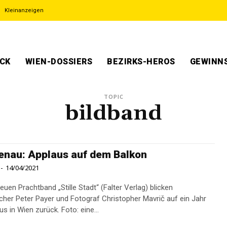
Kleinanzeigen
ECK
WIEN-DOSSIERS
BEZIRKS-HEROS
GEWINNS
TOPIC
bildband
tenau: Applaus auf dem Balkon
-
14/04/2021
euen Prachtband „Stille Stadt“ (Falter Verlag) blicken
cher Peter Payer und Fotograf Christopher Mavrič auf ein Jahr
Coronavirus in Wien zurück. Foto: eine...