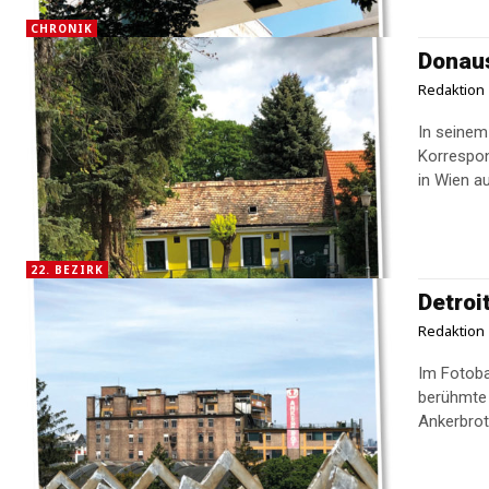
CHRONIK
Donaus
Redaktion
In seinem
Korrespon
in Wien a
22. BEZIRK
Detroi
Redaktion
Im Fotoba
berühmte 
Ankerbrotf