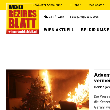
Newsletter-Anmeldung
E-Paper
Mediadaten
C
Freitag, August 7, 2026
23.2
Wien
WIEN AKTUELL
BEI DIR UMS 
Advent
vermei
Denise Jar
Die Weihn
die Kerze
Gefahr wer