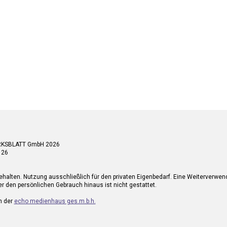
RKSBLATT GmbH 2026
 26
ehalten. Nutzung ausschließlich für den privaten Eigenbedarf. Eine Weiterverwe
r den persönlichen Gebrauch hinaus ist nicht gestattet.
n der
echo medienhaus ges.m.b.h.