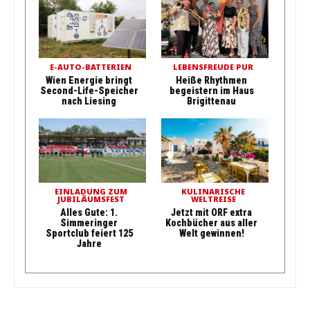
E-AUTO-BATTERIEN
LEBENSFREUDE PUR
Wien Energie bringt
Heiße Rhythmen
Second-Life-Speicher
begeistern im Haus
nach Liesing
Brigittenau
EINLADUNG ZUM
KULINARISCHE
JUBILÄUMSFEST
WELTREISE
Alles Gute: 1.
Jetzt mit ORF extra
Simmeringer
Kochbücher aus aller
Sportclub feiert 125
Welt gewinnen!
Jahre