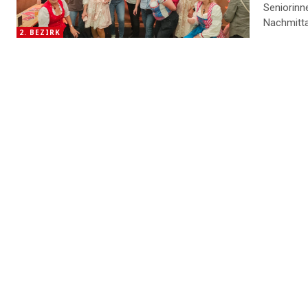
Seniorinn
Nachmitta
2. BEZIRK