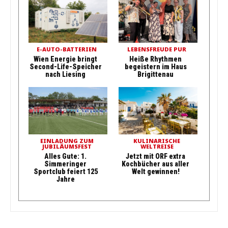
E-AUTO-BATTERIEN
LEBENSFREUDE PUR
Wien Energie bringt
Heiße Rhythmen
Second-Life-Speicher
begeistern im Haus
nach Liesing
Brigittenau
EINLADUNG ZUM
KULINARISCHE
JUBILÄUMSFEST
WELTREISE
Alles Gute: 1.
Jetzt mit ORF extra
Simmeringer
Kochbücher aus aller
Sportclub feiert 125
Welt gewinnen!
Jahre