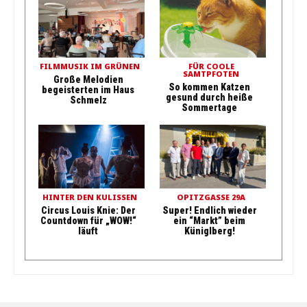
FILMMUSIK IM GRÜNEN
FÜR COOLE
SAMTPFOTEN
Große Melodien
So kommen Katzen
begeisterten im Haus
gesund durch heiße
Schmelz
Sommertage
HINTER DEN KULISSEN
OPITZGASSE 29A
Circus Louis Knie: Der
Super! Endlich wieder
Countdown für „WOW!“
ein “Markt” beim
läuft
Küniglberg!