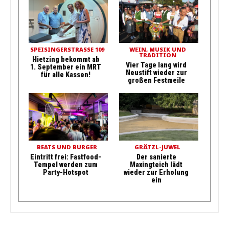
SPEISINGERSTRASSE 109
WEIN, MUSIK UND
TRADITION
Hietzing bekommt ab
Vier Tage lang wird
1. September ein MRT
Neustift wieder zur
für alle Kassen!
großen Festmeile
BEATS UND BURGER
GRÄTZL-JUWEL
Eintritt frei: Fastfood-
Der sanierte
Tempel werden zum
Maxingteich lädt
Party-Hotspot
wieder zur Erholung
ein