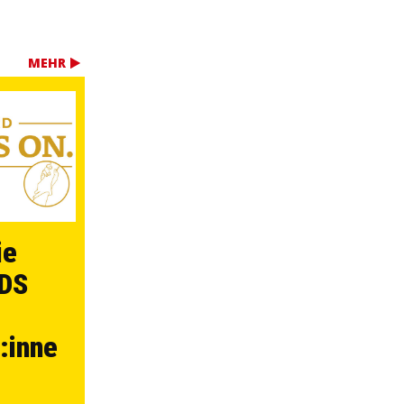
MEHR
ie
DS
:inne