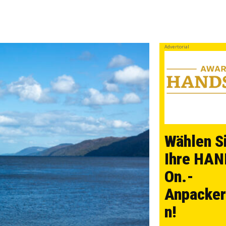
Advertorial
Wählen S
Ihre HAN
On.-
Anpacker
n!