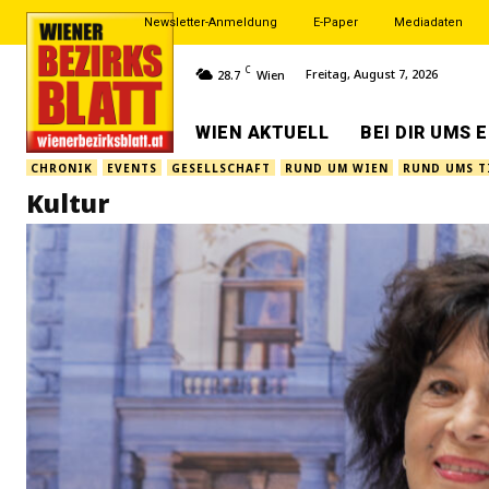
Newsletter-Anmeldung
E-Paper
Mediadaten
C
Freitag, August 7, 2026
28.7
Wien
WIEN AKTUELL
BEI DIR UMS 
CHRONIK
EVENTS
GESELLSCHAFT
RUND UM WIEN
RUND UMS T
Kultur