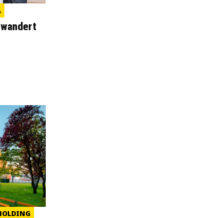
A
 wandert
HOLDING