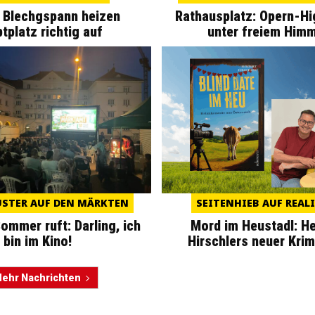
 Blechgspann heizen
Rathausplatz: Opern-Hi
tplatz richtig auf
unter freiem Him
STER AUF DEN MÄRKTEN
SEITENHIEB AUF REAL
ommer ruft: Darling, ich
Mord im Heustadl: He
bin im Kino!
Hirschlers neuer Kri
ehr Nachrichten