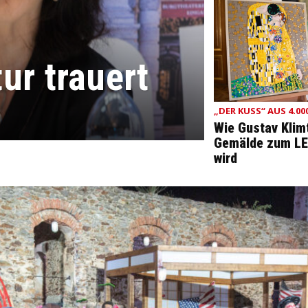
ur trauert
„DER KUSS“ AUS 4.00
Wie Gustav Klim
Gemälde zum L
wird