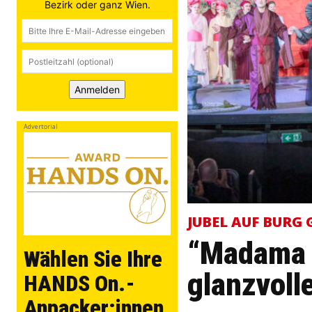
Bezirk oder ganz Wien.
Anmelden
Advertorial
JUBEL AUF BURG 
“Madama B
Wählen Sie Ihre
glanzvoll
HANDS On.-
Anpacker:innen