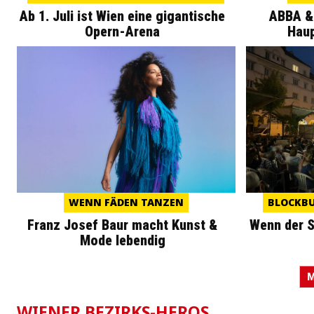
Ab 1. Juli ist Wien eine gigantische
ABBA &
Opern-Arena
Haup
WENN FÄDEN TANZEN
BLOCKBU
Franz Josef Baur macht Kunst &
Wenn der S
Mode lebendig
M
WIENER BEZIRKS-HEROS