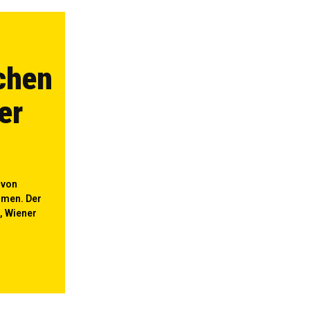
chen
er
 von
men. Der
e, Wiener