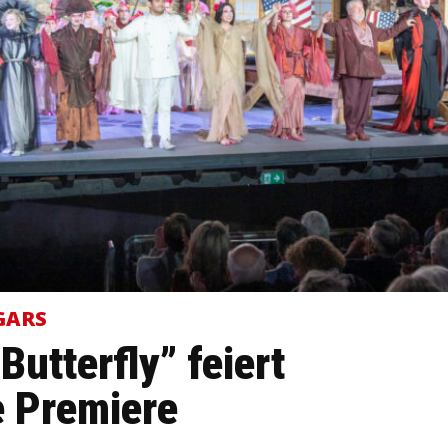
GARS
utterfly” feiert
e Premiere