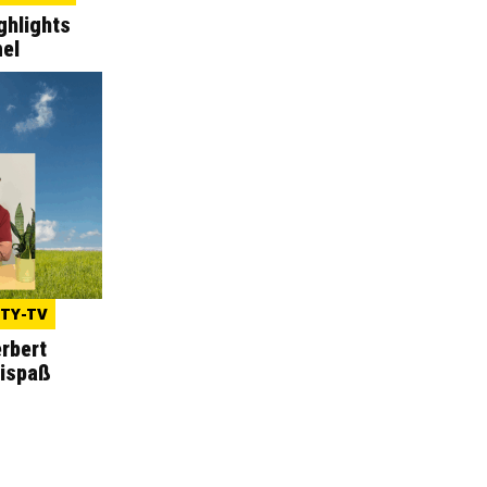
ghlights
mel
ITY-TV
rbert
mispaß