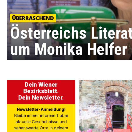
ÜBERRASCHEND
Österreichs Literat
um Monika Helfer
Dein Wiener
Bezirksblatt.
Dein Newsletter.
Newsletter-Anmeldung!
Bleibe immer informiert über
aktuelle Geschehnisse und
sehenswerte Orte in deinem