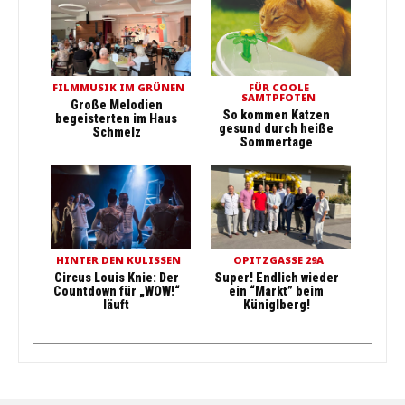
FILMMUSIK IM GRÜNEN
FÜR COOLE
SAMTPFOTEN
Große Melodien
So kommen Katzen
begeisterten im Haus
gesund durch heiße
Schmelz
Sommertage
HINTER DEN KULISSEN
OPITZGASSE 29A
Circus Louis Knie: Der
Super! Endlich wieder
Countdown für „WOW!“
ein “Markt” beim
läuft
Küniglberg!