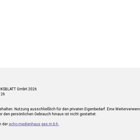
RKSBLATT GmbH 2026
 26
ehalten. Nutzung ausschließlich für den privaten Eigenbedarf. Eine Weiterverwe
r den persönlichen Gebrauch hinaus ist nicht gestattet.
n der
echo medienhaus ges.m.b.h.