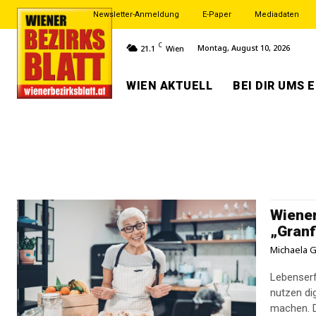
Newsletter-Anmeldung
E-Paper
Mediadaten
C
Montag, August 10, 2026
21.1
Wien
WIEN AKTUELL
BEI DIR UMS 
Wiener
„Granf
Michaela G
Lebenserf
nutzen di
machen. D