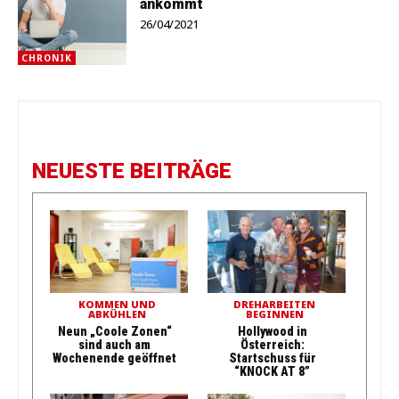
ankommt
26/04/2021
CHRONIK
NEUESTE BEITRÄGE
KOMMEN UND
DREHARBEITEN
ABKÜHLEN
BEGINNEN
Neun „Coole Zonen“
Hollywood in
sind auch am
Österreich:
Wochenende geöffnet
Startschuss für
“KNOCK AT 8”