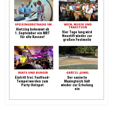
SPEISINGERSTRASSE 109
WEIN, MUSIK UND
TRADITION
Hietzing bekommt ab
Vier Tage lang wird
1. September ein MRT
Neustift wieder zur
für alle Kassen!
großen Festmeile
BEATS UND BURGER
GRÄTZL-JUWEL
Eintritt frei: Fastfood-
Der sanierte
Tempel werden zum
Maxingteich lädt
Party-Hotspot
wieder zur Erholung
ein