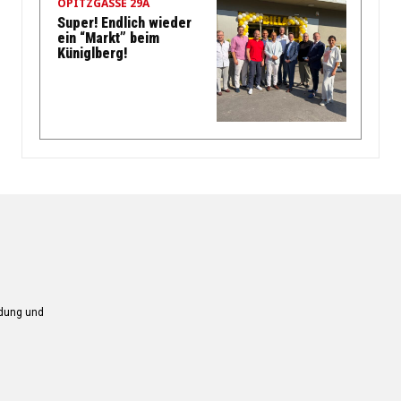
OPITZGASSE 29A
Super! Endlich wieder
ein “Markt” beim
Küniglberg!
ndung und