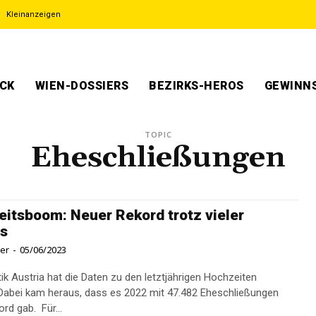
Kleinanzeigen
ECK
WIEN-DOSSIERS
BEZIRKS-HEROS
GEWINNS
TOPIC
Eheschließungen
itsboom: Neuer Rekord trotz vieler
os
ner
-
05/06/2023
tik Austria hat die Daten zu den letztjährigen Hochzeiten
Dabei kam heraus, dass es 2022 mit 47.482 Eheschließungen
rd gab. Für...