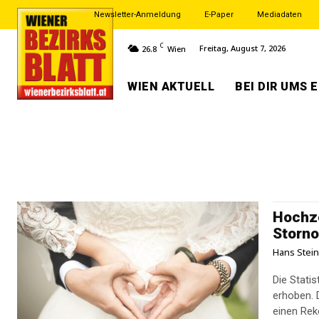
Newsletter-Anmeldung
E-Paper
Mediadaten
C
Freitag, August 7, 2026
26.8
Wien
WIEN AKTUELL
BEI DIR UMS 
Hochze
Storn
Hans Stei
Die Statis
erhoben. 
einen Reko