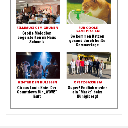
FILMMUSIK IM GRÜNEN
FÜR COOLE
SAMTPFOTEN
Große Melodien
So kommen Katzen
begeisterten im Haus
gesund durch heiße
Schmelz
Sommertage
HINTER DEN KULISSEN
OPITZGASSE 29A
Circus Louis Knie: Der
Super! Endlich wieder
Countdown für „WOW!“
ein “Markt” beim
läuft
Küniglberg!