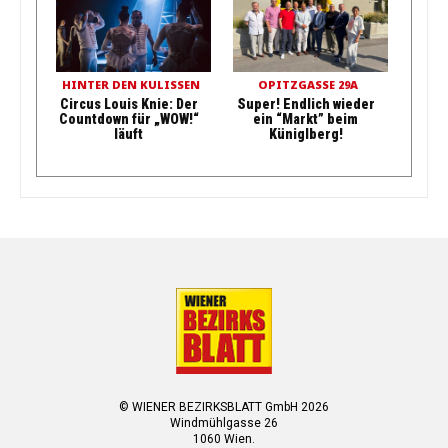
HINTER DEN KULISSEN
OPITZGASSE 29A
Circus Louis Knie: Der
Super! Endlich wieder
Countdown für „WOW!“
ein “Markt” beim
läuft
Küniglberg!
© WIENER BEZIRKSBLATT GmbH 2026
Windmühlgasse 26
1060 Wien.