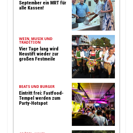
September ein MRT für
alle Kassen!
WEIN, MUSIK UND
TRADITION
Vier Tage lang wird
Neustift wieder zur
großen Festmeile
BEATS UND BURGER
Eintritt frei: Fastfood-
Tempel werden zum
Party-Hotspot