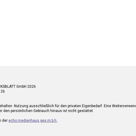
RKSBLATT GmbH 2026
 26
ehalten. Nutzung ausschließlich für den privaten Eigenbedarf. Eine Weiterverwe
r den persönlichen Gebrauch hinaus ist nicht gestattet.
n der
echo medienhaus ges.m.b.h.