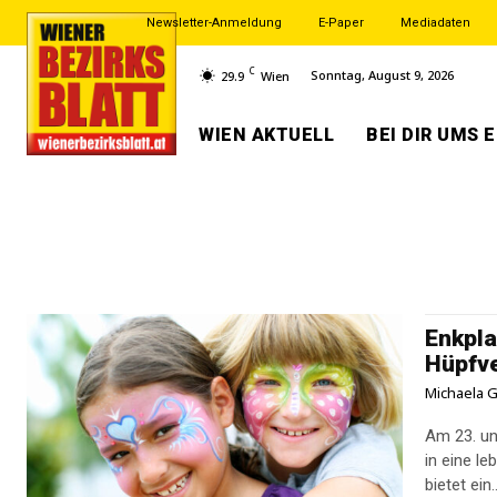
Newsletter-Anmeldung
E-Paper
Mediadaten
C
Sonntag, August 9, 2026
29.9
Wien
WIEN AKTUELL
BEI DIR UMS 
Enkpla
Hüpfv
Michaela G
Am 23. un
in eine l
bietet ein..