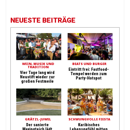
NEUESTE BEITRÄGE
WEIN, MUSIK UND
BEATS UND BURGER
TRADITION
Eintritt frei: Fastfood-
Vier Tage lang wird
Tempel werden zum
Neustift wieder zur
Party-Hotspot
großen Festmeile
GRÄTZL-JUWEL
SCHWUNGVOLLE FIESTA
Der sanierte
Karibisches
Maxingteich lädt
Lebensgefühl mitten