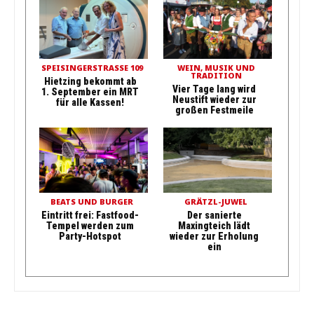
SPEISINGERSTRASSE 109
WEIN, MUSIK UND
TRADITION
Hietzing bekommt ab
Vier Tage lang wird
1. September ein MRT
Neustift wieder zur
für alle Kassen!
großen Festmeile
BEATS UND BURGER
GRÄTZL-JUWEL
Eintritt frei: Fastfood-
Der sanierte
Tempel werden zum
Maxingteich lädt
Party-Hotspot
wieder zur Erholung
ein