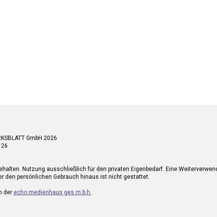
RKSBLATT GmbH 2026
 26
ehalten. Nutzung ausschließlich für den privaten Eigenbedarf. Eine Weiterverwe
r den persönlichen Gebrauch hinaus ist nicht gestattet.
n der
echo medienhaus ges.m.b.h.