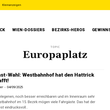
Kleinanzeigen
ECK
WIEN-DOSSIERS
BEZIRKS-HEROS
GEWINNS
TOPIC
Europaplatz
st-Wahl: Westbahnhof hat den Hattrick
fft!
ner
-
04/09/2025
elegenen, noch besser erreichbaren und im Innenraum sehr
stbahnhof im 15. Bezirk mögen viele Fahrgäste. Das hat der
st eindrucksvoll...