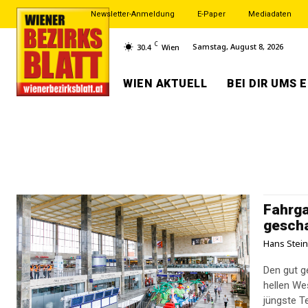
Newsletter-Anmeldung
E-Paper
Mediadaten
C
Samstag, August 8, 2026
30.4
Wien
WIEN AKTUELL
BEI DIR UMS 
Fahrga
gescha
Hans Stei
Den gut g
hellen We
jüngste Te