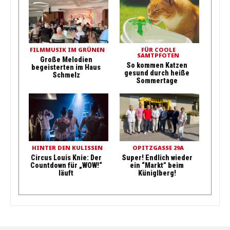
FILMMUSIK IM GRÜNEN
FÜR COOLE
SAMTPFOTEN
Große Melodien
So kommen Katzen
begeisterten im Haus
gesund durch heiße
Schmelz
Sommertage
HINTER DEN KULISSEN
OPITZGASSE 29A
Circus Louis Knie: Der
Super! Endlich wieder
Countdown für „WOW!“
ein “Markt” beim
läuft
Küniglberg!