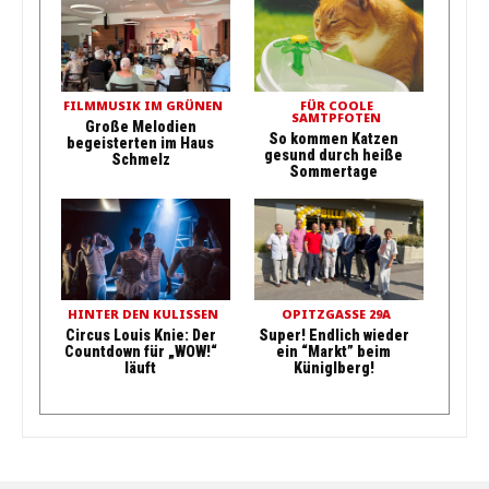
FILMMUSIK IM GRÜNEN
FÜR COOLE
SAMTPFOTEN
Große Melodien
So kommen Katzen
begeisterten im Haus
gesund durch heiße
Schmelz
Sommertage
HINTER DEN KULISSEN
OPITZGASSE 29A
Circus Louis Knie: Der
Super! Endlich wieder
Countdown für „WOW!“
ein “Markt” beim
läuft
Küniglberg!