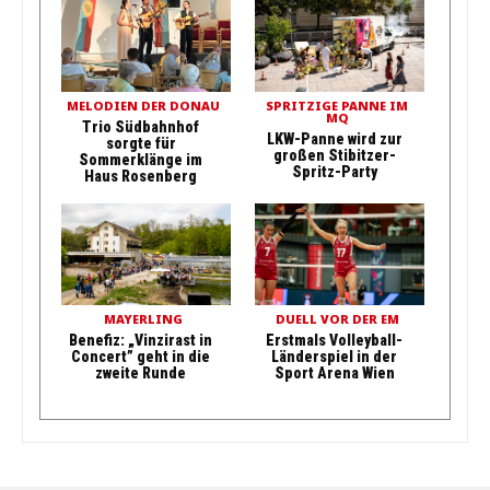
MELODIEN DER DONAU
SPRITZIGE PANNE IM
MQ
Trio Südbahnhof
LKW-Panne wird zur
sorgte für
großen Stibitzer-
Sommerklänge im
Spritz-Party
Haus Rosenberg
MAYERLING
DUELL VOR DER EM
Benefiz: „Vinzirast in
Erstmals Volleyball-
Concert” geht in die
Länderspiel in der
zweite Runde
Sport Arena Wien