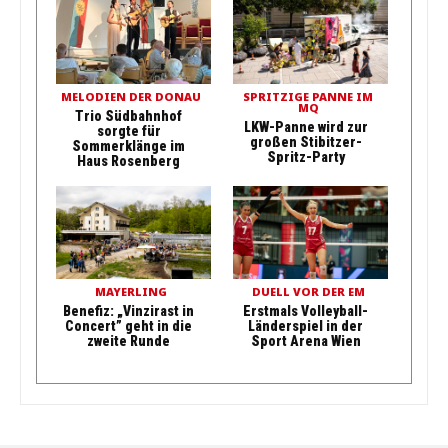
MELODIEN DER DONAU
SPRITZIGE PANNE IM
MQ
Trio Südbahnhof
LKW-Panne wird zur
sorgte für
großen Stibitzer-
Sommerklänge im
Spritz-Party
Haus Rosenberg
MAYERLING
DUELL VOR DER EM
Benefiz: „Vinzirast in
Erstmals Volleyball-
Concert” geht in die
Länderspiel in der
zweite Runde
Sport Arena Wien