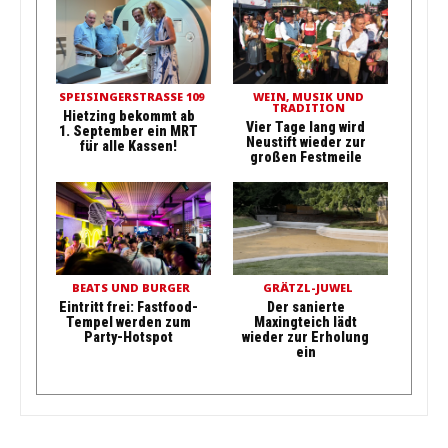
SPEISINGERSTRASSE 109
WEIN, MUSIK UND
TRADITION
Hietzing bekommt ab
Vier Tage lang wird
1. September ein MRT
Neustift wieder zur
für alle Kassen!
großen Festmeile
BEATS UND BURGER
GRÄTZL-JUWEL
Eintritt frei: Fastfood-
Der sanierte
Tempel werden zum
Maxingteich lädt
Party-Hotspot
wieder zur Erholung
ein