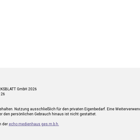
RKSBLATT GmbH 2026
 26
ehalten. Nutzung ausschließlich für den privaten Eigenbedarf. Eine Weiterverwe
r den persönlichen Gebrauch hinaus ist nicht gestattet.
n der
echo medienhaus ges.m.b.h.