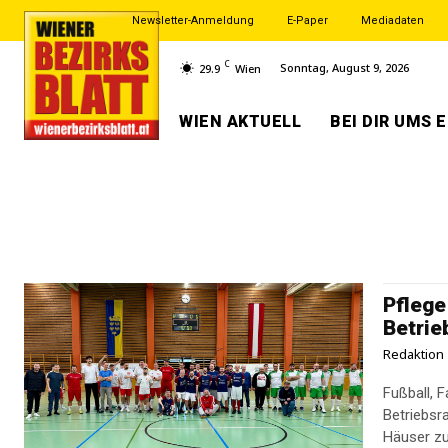
Newsletter-Anmeldung
E-Paper
Mediadaten
C
Sonntag, August 9, 2026
29.9
Wien
WIEN AKTUELL
BEI DIR UMS 
Pflege
Betrie
Redaktion
Fußball, F
Betriebsr
Häuser zu