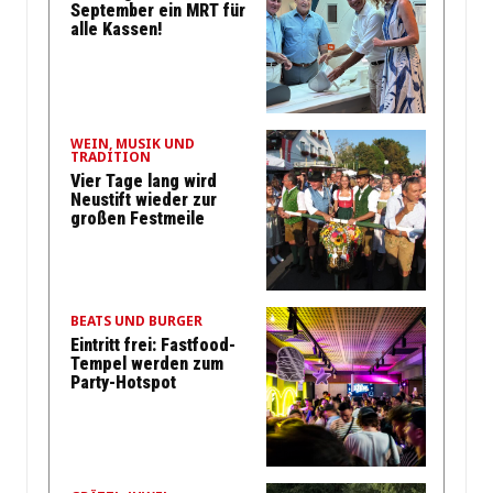
September ein MRT für
alle Kassen!
WEIN, MUSIK UND
TRADITION
Vier Tage lang wird
Neustift wieder zur
großen Festmeile
BEATS UND BURGER
Eintritt frei: Fastfood-
Tempel werden zum
Party-Hotspot