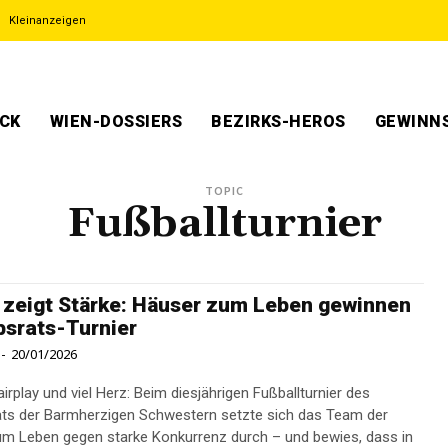
Kleinanzeigen
ECK
WIEN-DOSSIERS
BEZIRKS-HEROS
GEWINNS
TOPIC
Fußballturnier
 zeigt Stärke: Häuser zum Leben gewinnen
bsrats-Turnier
-
20/01/2026
airplay und viel Herz: Beim diesjährigen Fußballturnier des
ats der Barmherzigen Schwestern setzte sich das Team der
m Leben gegen starke Konkurrenz durch – und bewies, dass in