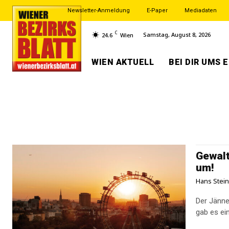
Newsletter-Anmeldung
E-Paper
Mediadaten
C
Samstag, August 8, 2026
24.6
Wien
WIEN AKTUELL
BEI DIR UMS 
Gewalt
um!
Hans Stei
Der Jänner
gab es ei