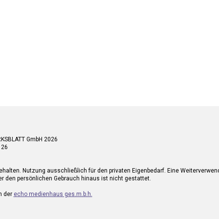
RKSBLATT GmbH 2026
 26
ehalten. Nutzung ausschließlich für den privaten Eigenbedarf. Eine Weiterverwe
r den persönlichen Gebrauch hinaus ist nicht gestattet.
n der
echo medienhaus ges.m.b.h.