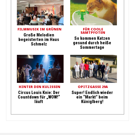
FILMMUSIK IM GRÜNEN
FÜR COOLE
SAMTPFOTEN
Große Melodien
So kommen Katzen
begeisterten im Haus
gesund durch heiße
Schmelz
Sommertage
HINTER DEN KULISSEN
OPITZGASSE 29A
Circus Louis Knie: Der
Super! Endlich wieder
Countdown für „WOW!“
ein “Markt” beim
läuft
Küniglberg!