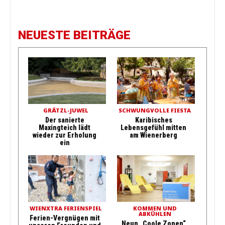
NEUESTE BEITRÄGE
GRÄTZL-JUWEL
SCHWUNGVOLLE FIESTA
Der sanierte
Karibisches
Maxingteich lädt
Lebensgefühl mitten
wieder zur Erholung
am Wienerberg
ein
WIENXTRA FERIENSPIEL
KOMMEN UND
ABKÜHLEN
Ferien-Vergnügen mit
Neun „Coole Zonen“