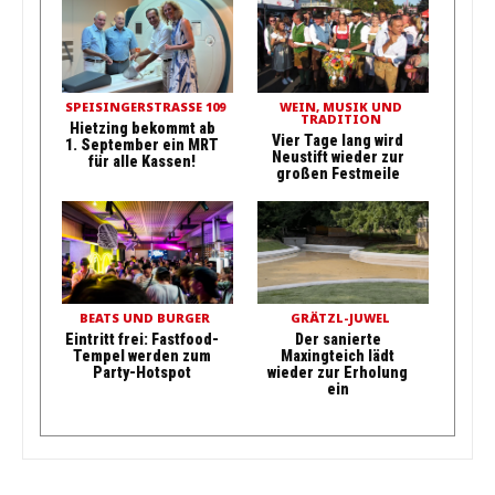
SPEISINGERSTRASSE 109
WEIN, MUSIK UND
TRADITION
Hietzing bekommt ab
Vier Tage lang wird
1. September ein MRT
Neustift wieder zur
für alle Kassen!
großen Festmeile
BEATS UND BURGER
GRÄTZL-JUWEL
Eintritt frei: Fastfood-
Der sanierte
Tempel werden zum
Maxingteich lädt
Party-Hotspot
wieder zur Erholung
ein