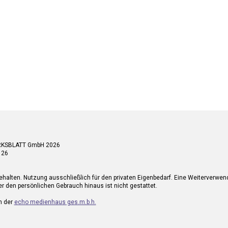
RKSBLATT GmbH 2026
 26
ehalten. Nutzung ausschließlich für den privaten Eigenbedarf. Eine Weiterverwe
r den persönlichen Gebrauch hinaus ist nicht gestattet.
n der
echo medienhaus ges.m.b.h.