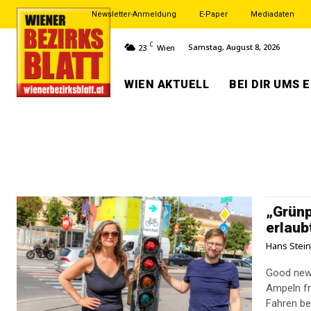
Newsletter-Anmeldung
E-Paper
Mediadaten
C
Samstag, August 8, 2026
23
Wien
WIEN AKTUELL
BEI DIR UMS 
„Grünp
erlaub
Hans Stei
Good news
Ampeln fr
Fahren bei