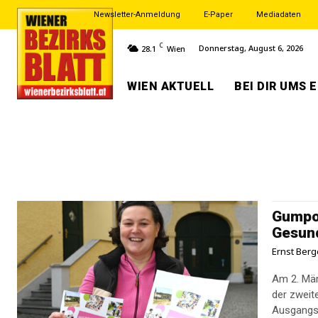
Newsletter-Anmeldung
E-Paper
Mediadaten
C
Donnerstag, August 6, 2026
28.1
Wien
WIEN AKTUELL
BEI DIR UMS 
Gumpol
Gesun
Ernst Berg
Am 2. Mär
der zweit
Ausgangspu