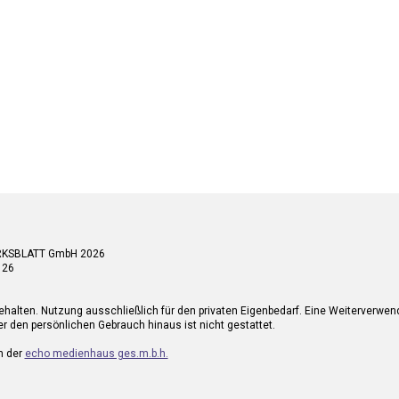
RKSBLATT GmbH 2026
 26
ehalten. Nutzung ausschließlich für den privaten Eigenbedarf. Eine Weiterverwe
r den persönlichen Gebrauch hinaus ist nicht gestattet.
n der
echo medienhaus ges.m.b.h.