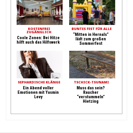
KOSTENFREI
BUNTES FEST FÜR ALLE
ZUGÄNGLICH
“Mitten in Hernals”
Coole Zonen: Bei Hitze
lädt zum großen
hilft auch das Hilfswerk
Sommerfest
SEPHARDISCHE KLÄNGE
TSCHICK-TSUNAMI
Ein Abend voller
Muss das sein?
Emotionen mit Yasmin
Raucher
Levy
“verstummeln”
Hietzing