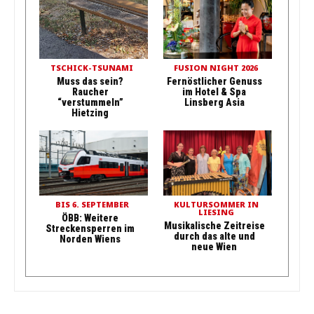
TSCHICK-TSUNAMI
FUSION NIGHT 2026
Muss das sein?
Fernöstlicher Genuss
Raucher
im Hotel & Spa
“verstummeln”
Linsberg Asia
Hietzing
BIS 6. SEPTEMBER
KULTURSOMMER IN
LIESING
ÖBB: Weitere
Musikalische Zeitreise
Streckensperren im
durch das alte und
Norden Wiens
neue Wien