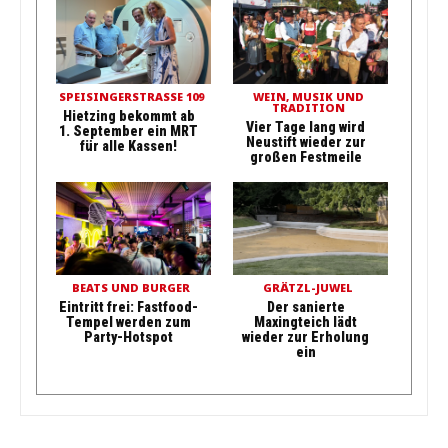
SPEISINGERSTRASSE 109
WEIN, MUSIK UND
TRADITION
Hietzing bekommt ab
Vier Tage lang wird
1. September ein MRT
Neustift wieder zur
für alle Kassen!
großen Festmeile
BEATS UND BURGER
GRÄTZL-JUWEL
Eintritt frei: Fastfood-
Der sanierte
Tempel werden zum
Maxingteich lädt
Party-Hotspot
wieder zur Erholung
ein