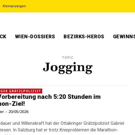
Kleinanzeigen
ECK
WIEN-DOSSIERS
BEZIRKS-HEROS
GEWINNS
TOPIC
Jogging
GER GRÄTZLPOLIZIST
orbereitung nach 5:20 Stunden im
on-Ziel!
ner
-
20/05/2026
auer und Willenskraft hat der Ottakringer Grätzlpolizist Gabriel
wiesen. In Salzburg hat er trotz Knieproblemen die Marathon-