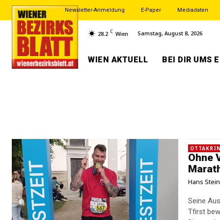
Newsletter-Anmeldung
E-Paper
Mediadaten
C
Samstag, August 8, 2026
28.2
Wien
WIEN AKTUELL
BEI DIR UMS 
OTTAKRIN
Ohne V
Marath
Hans Stei
Seine Ausd
Tfirst be