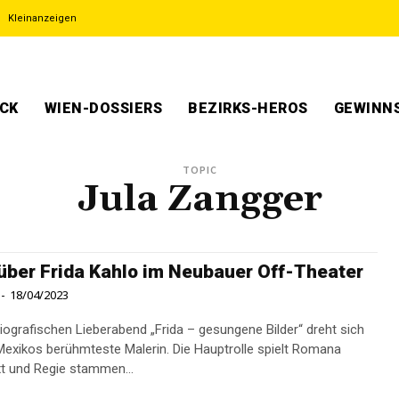
Kleinanzeigen
ECK
WIEN-DOSSIERS
BEZIRKS-HEROS
GEWINNS
TOPIC
Jula Zangger
über Frida Kahlo im Neubauer Off-Theater
-
18/04/2023
io­grafischen Lieberabend „Frida – gesungene Bilder“ dreht sich
Mexikos berühmteste Malerin. Die Hauptrolle spielt Romana
xt und Regie stammen...