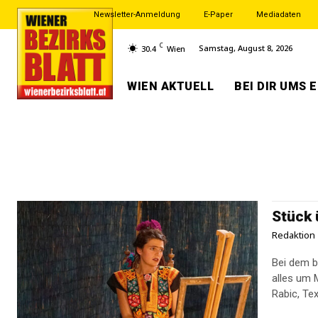
Newsletter-Anmeldung
E-Paper
Mediadaten
C
Samstag, August 8, 2026
30.4
Wien
WIEN AKTUELL
BEI DIR UMS 
Stück 
Redaktion
Bei dem b
alles um 
Rabic, Te