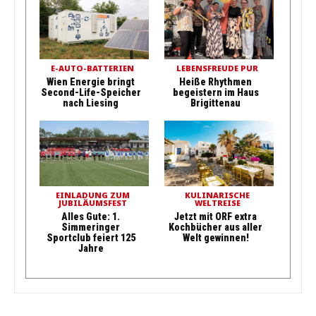
E-AUTO-BATTERIEN
LEBENSFREUDE PUR
Wien Energie bringt
Heiße Rhythmen
Second-Life-Speicher
begeistern im Haus
nach Liesing
Brigittenau
EINLADUNG ZUM
KULINARISCHE
JUBILÄUMSFEST
WELTREISE
Alles Gute: 1.
Jetzt mit ORF extra
Simmeringer
Kochbücher aus aller
Sportclub feiert 125
Welt gewinnen!
Jahre