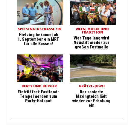
SPEISINGERSTRASSE 109
WEIN, MUSIK UND
TRADITION
Hietzing bekommt ab
Vier Tage lang wird
1. September ein MRT
Neustift wieder zur
für alle Kassen!
großen Festmeile
BEATS UND BURGER
GRÄTZL-JUWEL
Eintritt frei: Fastfood-
Der sanierte
Tempel werden zum
Maxingteich lädt
Party-Hotspot
wieder zur Erholung
ein