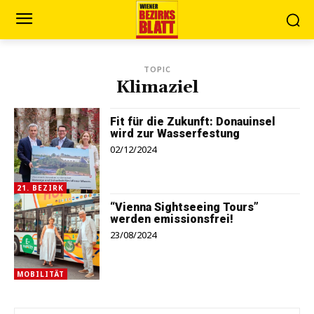
TOPIC
Klimaziel
Fit für die Zukunft: Donauinsel
wird zur Wasserfestung
02/12/2024
21. BEZIRK
“Vienna Sightseeing Tours”
werden emissionsfrei!
23/08/2024
MOBILITÄT