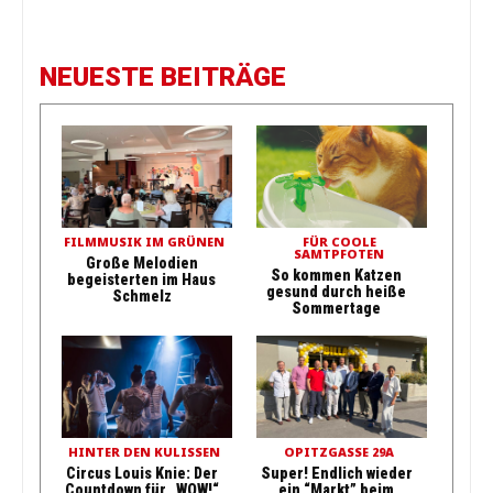
NEUESTE BEITRÄGE
FILMMUSIK IM GRÜNEN
FÜR COOLE
SAMTPFOTEN
Große Melodien
So kommen Katzen
begeisterten im Haus
gesund durch heiße
Schmelz
Sommertage
HINTER DEN KULISSEN
OPITZGASSE 29A
Circus Louis Knie: Der
Super! Endlich wieder
Countdown für „WOW!“
ein “Markt” beim